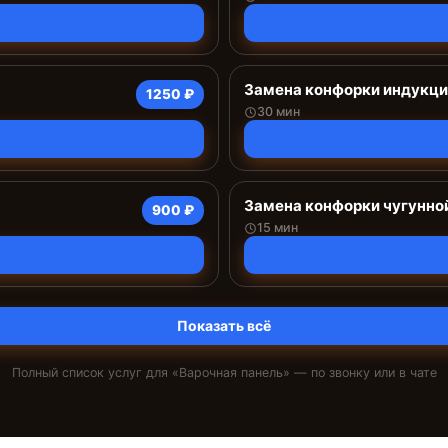
Замена конфорки индукц
1250 ₽
30 мин
Замена конфорки чугунно
900 ₽
15 мин
Показать всё
Полный список услуг для «
Варочная панель
» — по звонку или в чате