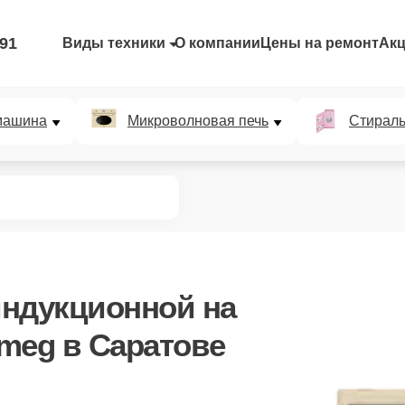
-91
Виды техники
О компании
Цены на ремонт
Ак
машина
Микроволновая печь
Стирал
индукционной
на
meg в Саратове