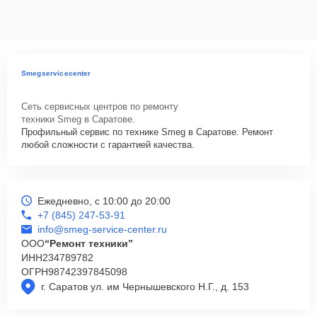
ответственность за сохранность техники и безопасность личных
данных на ремонтируемых устройствах клиентов, в соответствии с
действующим законодательством Российской Федерации.
Как начать ремонт
Smegservicecenter
Для запуска процесса ремонта варочной панели Smeg SI3733B
нужно просто оставить
Заявку на сайте
или позвонить телефону
Сеть сервисных центров по ремонту
горячей линии: +7 (845) 247-53-91. Наши специалисты оперативно
техники Smeg в Саратове.
проконсультируют по всем необходимым вопросам, запишут на
Профильный сервис по технике Smeg в Саратове. Ремонт
диагностику, подскажут с вариантами курьерской доставки или
любой сложности с гарантией качества.
оформят выезд мастера в удобное время и место.
Ежедневно, с 10:00 до 20:00
+7 (845) 247-53-91
info@smeg-service-center.ru
ООО
“Ремонт техники”
ИНН
234789782
ОГРН
98742397845098
г. Саратов ул. им Чернышевского Н.Г., д. 153