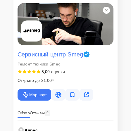
Для всех клиентов действуют демократичные и фиксированные
цены. Конечная стоимость работ обсуждается с клиентом и не в
коем случае не может измениться в процессе работ. Сервис не
навязывает клиентам дополнительные услуги и не
предусматривает скрытые платежи. Рассчитать предварительную
стоимость ремонта можно с помощью нашего
Калькулятора
.
Скорость диагностики и
ремонта
Сервисный центр Smeg
Ремонт техники Smeg
Наша компания ценит время клиентов и понимает важность
5,0
0 оценки
оперативного решения любых вопросов. В среднем, ремонт
занимает не более трех часов, поэтому в большинстве случаев
Открыто до 21:00
клиент сможет забрать свой гаджет в этот же день. При
необходимости предоставляется услуга экспресс-ремонта.
Маршрут
Внимание! Устройство отправляется на ремонт только после
согласования вариантов запчастей и стоимости ремонта с
клиентом. Стоимость ремонта фиксируется и не может быть
изменена в процессе или после завершения работ.
Обзор
Отзывы
0
Доставка или выезд
Адрес