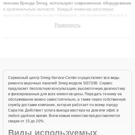
техники бренда Smeg, используют современное оборудование
и оригинальные запчасти. Каждый инженер регулярно
проходит обучение и сертификацию, что позволяет быстро и
точноdiagnostikировать поломки и восстанавливать технику с
Развернуть
сохранением гарантии до 3 лет. Наши мастера решают
сложные случаи: от замены матриц и материнских плат до
ремонта после залития и восстановления данных. Благодаря
высокой квалификации и ответственному подходу клиенты
получают быстрый, качественный ремонт и понятные
объяснения по результатам диагностики.
Сервисный центр Smeg-Service-Center осуществляет все виды
ремонта варочных панелей Smeg модели SI3733B. Сервис
предлагает бесплатную консультацию, высокоточную диагностику
и фиксированные для всех клиентов цены. Передать технику на
обслуживание можно самостоятельно, а также через собственную
службу доставки компании, которая работает по всему городу
Саратов. Действует услуга выезда мастера на дом или офис в
любое удобное время. Всем новым клиентам предоставляются
скидки от 15 до 20%.
Виды используемых