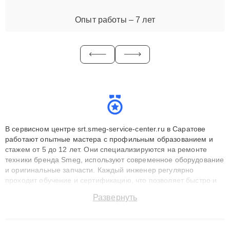
Опыт работы – 7 лет
В сервисном центре srt.smeg-service-center.ru в Саратове
работают опытные мастера с профильным образованием и
стажем от 5 до 12 лет. Они специализируются на ремонте
техники бренда Smeg, используют современное оборудование
и оригинальные запчасти. Каждый инженер регулярно
проходит обучение и сертификацию, что позволяет быстро и
точноdiagnostikировать поломки и восстанавливать технику с
Развернуть
сохранением гарантии до 3 лет. Наши мастера решают
сложные случаи: от замены матриц и материнских плат до
ремонта после залития и восстановления данных. Благодаря