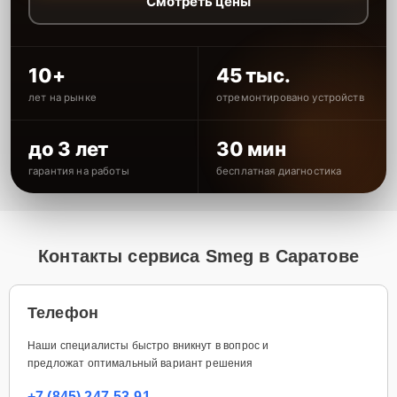
Смотреть цены
10+
45 тыс.
лет на рынке
отремонтировано устройств
до 3 лет
30 мин
гарантия на работы
бесплатная диагностика
Контакты сервиса Smeg в Саратове
Телефон
Наши специалисты быстро вникнут в вопрос и
предложат оптимальный вариант решения
+7 (845) 247-53-91