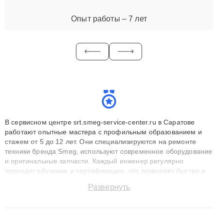
Опыт работы – 7 лет
В сервисном центре srt.smeg-service-center.ru в Саратове
работают опытные мастера с профильным образованием и
стажем от 5 до 12 лет. Они специализируются на ремонте
техники бренда Smeg, используют современное оборудование
и оригинальные запчасти. Каждый инженер регулярно
проходит обучение и сертификацию, что позволяет быстро и
точноdiagnostikировать поломки и восстанавливать технику с
Развернуть
сохранением гарантии до 3 лет. Наши мастера решают
сложные случаи: от замены матриц и материнских плат до
ремонта после залития и восстановления данных. Благодаря