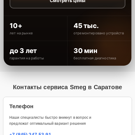
Смотреть цены
10+
45 тыс.
лет на рынке
отремонтировано устройств
до 3 лет
30 мин
гарантия на работы
бесплатная диагностика
Контакты сервиса Smeg в Саратове
Телефон
Наши специалисты быстро вникнут в вопрос и
предложат оптимальный вариант решения
+7 (845) 247-53-91