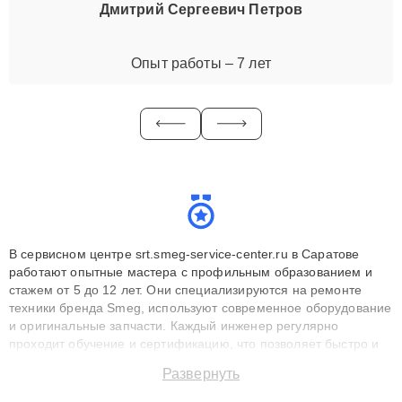
Дмитрий Сергеевич Петров
Опыт работы – 7 лет
В сервисном центре srt.smeg-service-center.ru в Саратове
работают опытные мастера с профильным образованием и
стажем от 5 до 12 лет. Они специализируются на ремонте
техники бренда Smeg, используют современное оборудование
и оригинальные запчасти. Каждый инженер регулярно
проходит обучение и сертификацию, что позволяет быстро и
точноdiagnostikировать поломки и восстанавливать технику с
Развернуть
сохранением гарантии до 3 лет. Наши мастера решают
сложные случаи: от замены матриц и материнских плат до