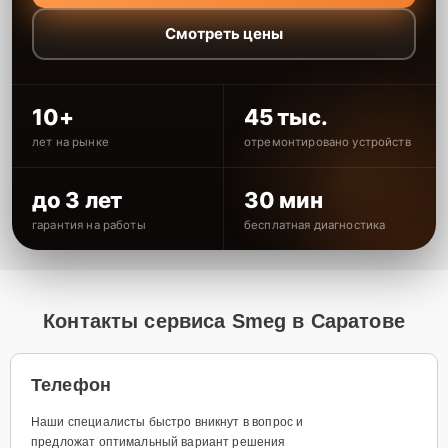
Смотреть цены
10+
45 тыс.
лет на рынке
отремонтировано устройств
до 3 лет
30 мин
гарантия на работы
бесплатная диагностика
Контакты сервиса Smeg в Саратове
Телефон
Наши специалисты быстро вникнут в вопрос и
предложат оптимальный вариант решения