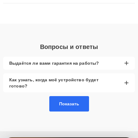
ремонта после залития и восстановления данных. Благодаря
высокой квалификации и ответственному подходу клиенты
получают быстрый, качественный ремонт и понятные
объяснения по результатам диагностики.
Вопросы и ответы
+
Выдаётся ли вами гарантия на работы?
Как узнать, когда моё устройство будет
+
готово?
Показать