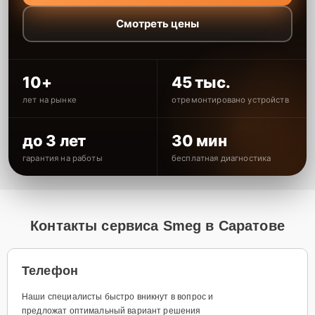
Смотреть цены
10+
45 тыс.
лет на рынке
отремонтировано устройств
до 3 лет
30 мин
гарантия на работы
бесплатная диагностика
Контакты сервиса Smeg в Саратове
Телефон
Наши специалисты быстро вникнут в вопрос и
предложат оптимальный вариант решения