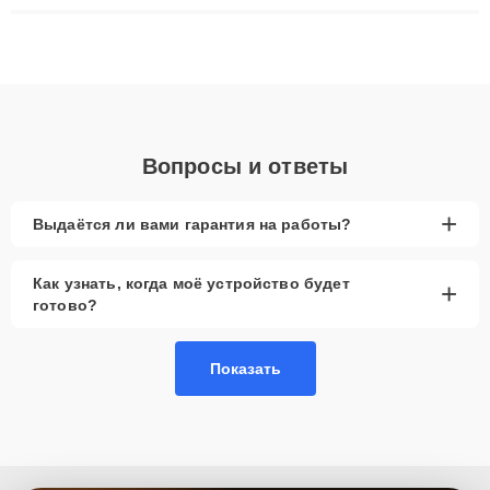
ремонта после залития и восстановления данных. Благодаря
высокой квалификации и ответственному подходу клиенты
получают быстрый, качественный ремонт и понятные
объяснения по результатам диагностики.
Вопросы и ответы
+
Выдаётся ли вами гарантия на работы?
Как узнать, когда моё устройство будет
+
готово?
Показать