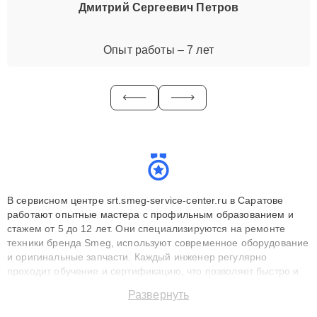
Дмитрий Сергеевич Петров
Опыт работы – 7 лет
В сервисном центре srt.smeg-service-center.ru в Саратове
работают опытные мастера с профильным образованием и
стажем от 5 до 12 лет. Они специализируются на ремонте
техники бренда Smeg, используют современное оборудование
и оригинальные запчасти. Каждый инженер регулярно
проходит обучение и сертификацию, что позволяет быстро и
точноdiagnostikировать поломки и восстанавливать технику с
Развернуть
сохранением гарантии до 3 лет. Наши мастера решают
сложные случаи: от замены матриц и материнских плат до