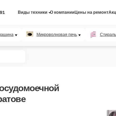
-91
Виды техники
О компании
Цены на ремонт
Ак
машина
Микроволновая печь
Стирал
осудомоечной
ратове