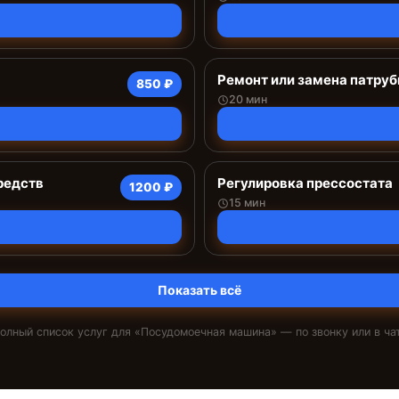
Ремонт или замена патруб
850 ₽
20 мин
редств
Регулировка прессостата
1200 ₽
15 мин
Показать всё
олный список услуг для «
Посудомоечная машина
» — по звонку или в ча