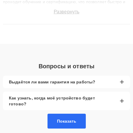
проходит обучение и сертификацию, что позволяет быстро и
точноdiagnostikировать поломки и восстанавливать технику с
Развернуть
сохранением гарантии до 3 лет. Наши мастера решают
сложные случаи: от замены матриц и материнских плат до
ремонта после залития и восстановления данных. Благодаря
высокой квалификации и ответственному подходу клиенты
получают быстрый, качественный ремонт и понятные
объяснения по результатам диагностики.
Вопросы и ответы
+
Выдаётся ли вами гарантия на работы?
Как узнать, когда моё устройство будет
+
готово?
Показать