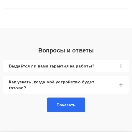
сложные случаи: от замены матриц и материнских плат до
ремонта после залития и восстановления данных. Благодаря
высокой квалификации и ответственному подходу клиенты
получают быстрый, качественный ремонт и понятные
объяснения по результатам диагностики.
Вопросы и ответы
+
Выдаётся ли вами гарантия на работы?
Как узнать, когда моё устройство будет
+
готово?
Показать