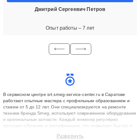
Дмитрий Сергеевич Петров
Опыт работы – 7 лет
В сервисном центре srt.smeg-service-center.ru в Саратове
работают опытные мастера с профильным образованием и
стажем от 5 до 12 лет. Они специализируются на ремонте
техники бренда Smeg, используют современное оборудование
и оригинальные запчасти. Каждый инженер регулярно
проходит обучение и сертификацию, что позволяет быстро и
точноdiagnostikировать поломки и восстанавливать технику с
Развернуть
сохранением гарантии до 3 лет. Наши мастера решают