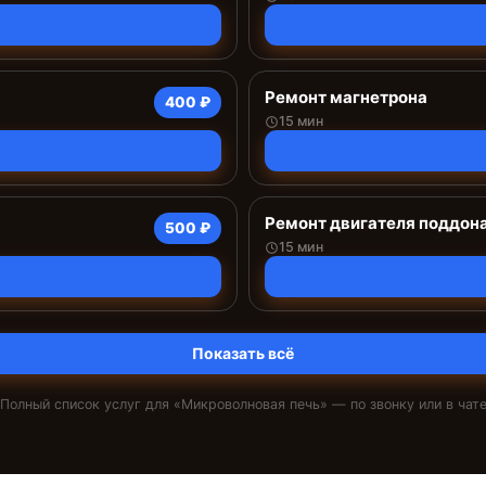
Ремонт магнетрона
400 ₽
15 мин
Ремонт двигателя поддон
500 ₽
15 мин
Показать всё
Полный список услуг для «
Микроволновая печь
» — по звонку или в чат