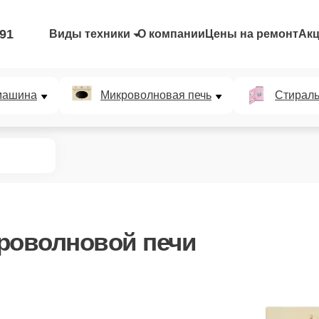
-91
Виды техники
О компании
Цены на ремонт
Ак
машина
Микроволновая печь
Стирал
роволновой печи