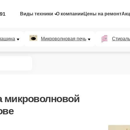
-91
Виды техники
О компании
Цены на ремонт
Ак
машина
Микроволновая печь
Стирал
 микроволновой
ове