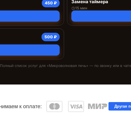
Замена таймера
450 ₽
15 мин
500 ₽
Полный список услуг для «
Микроволновая печь
» — по звонку или в чат
имаем к оплате:
Другая 