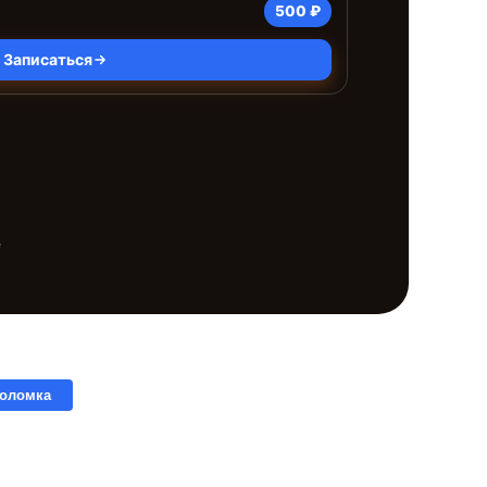
500 ₽
Записаться
е
поломка